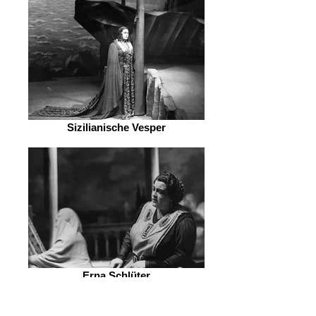
Sizilianische Vesper
Erna Schlüter