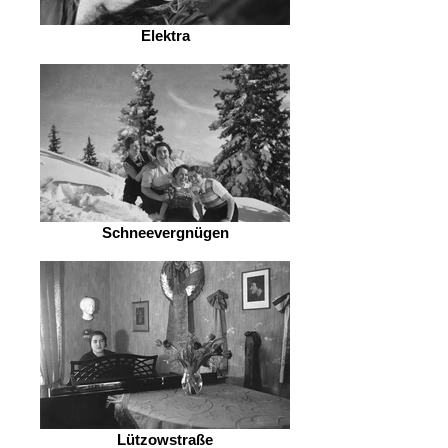
Elektra
Schneevergnügen
Lützowstraße